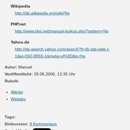
Wikipedia
http://de.wikipedia.org/wiki/%s
PHP.net
http://www.php.net/manual-lookup.php?pattern=%s
Yahoo.de
http://de.search.yahoo.com/search?fr=fp-tab-web-t-
1&ei=ISO-8859-1&meta=vl%3D&p=%s
Autor:
Manuel
Veröffentlicht:
28.06.2006, 13:35 Uhr
Rubrik:
Allerlei
Webdev
Tags:
Diskussion:
9 Kommentare