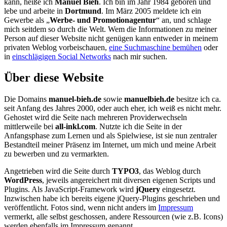
kann, heiße ich
Manuel Bieh
. Ich bin im Jahr 1984 geboren und
lebe und arbeite in
Dortmund
. Im März 2005 meldete ich ein
Gewerbe als „
Werbe- und Promotionagentur
“ an, und schlage
mich seitdem so durch die Welt. Wem die Informationen zu meiner
Person auf dieser Website nicht genügen kann entweder in meinem
privaten Weblog vorbeischauen,
eine Suchmaschine bemühen
oder
in
einschlägigen Social Networks
nach mir suchen.
Über diese Website
Die Domains
manuel-bieh.de
sowie
manuelbieh.de
besitze ich ca.
seit Anfang des Jahres 2000, oder auch eher, ich weiß es nicht mehr.
Gehostet wird die Seite nach mehreren Providerwechseln
mittlerweile bei
all-inkl.com
. Nutzte ich die Seite in der
Anfangsphase zum Lernen und als Spielwiese, ist sie nun zentraler
Bestandteil meiner Präsenz im Internet, um mich und meine Arbeit
zu bewerben und zu vermarkten.
Angetrieben wird die Seite durch
TYPO3
, das Weblog durch
WordPress
, jeweils angereichert mit diversen eigenen Scripts und
Plugins. Als JavaScript-Framework wird
jQuery
eingesetzt.
Inzwischen habe ich bereits eigene jQuery-Plugins geschrieben und
veröffentlicht. Fotos sind, wenn nicht anders im
Impressum
vermerkt, alle selbst geschossen, andere Ressourcen (wie z.B. Icons)
werden ebenfalls im Impressum genannt.